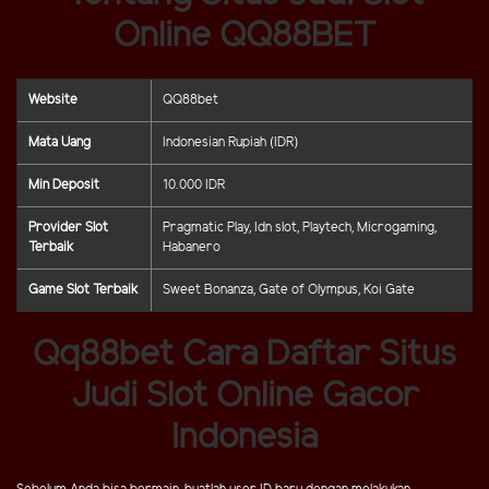
Online QQ88BET
Website
QQ88bet
Mata Uang
Indonesian Rupiah (IDR)
Min Deposit
10.000 IDR
Provider Slot
Pragmatic Play, Idn slot, Playtech, Microgaming,
Terbaik
Habanero
Game Slot Terbaik
Sweet Bonanza, Gate of Olympus, Koi Gate
Qq88bet Cara Daftar Situs
Judi Slot Online Gacor
Indonesia