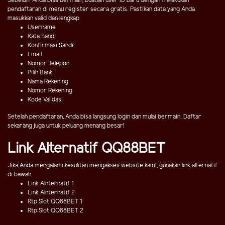
Sebelum Anda bisa bermain, buatlah user ID baru dengan melakukan
pendaftaran di menu register secara gratis. Pastikan data yang Anda
masukkan valid dan lengkap.
Username
Kata Sandi
Konfirmasi Sandi
Email
Nomor Telepon
Pilih Bank
Nama Rekening
Nomor Rekening
Kode Validasi
Setelah pendaftaran, Anda bisa langsung login dan mulai bermain. Daftar
sekarang juga untuk peluang menang besar!
Link Alternatif QQ88BET
Jika Anda mengalami kesulitan mengakses website kami, gunakan link alternatif
di bawah:
Link Alnternatif 1
Link Alnternatif 2
Rtp Slot QQ88BET 1
Rtp Slot QQ88BET 2