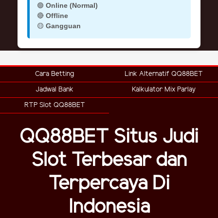
🟢
Online (Normal)
🔴
Offline
🟡
Gangguan
Cara Betting
Link Alternatif QQ88BET
Jadwal Bank
Kalkulator Mix Parlay
RTP Slot QQ88BET
QQ88BET Situs Judi
Slot Terbesar dan
Terpercaya Di
Indonesia