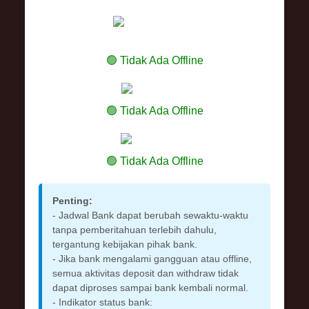
🟢 Tidak Ada Offline
🟢 Tidak Ada Offline
🟢 Tidak Ada Offline
Penting:
- Jadwal Bank dapat berubah sewaktu-waktu
tanpa pemberitahuan terlebih dahulu,
tergantung kebijakan pihak bank.
- Jika bank mengalami gangguan atau offline,
semua aktivitas deposit dan withdraw tidak
dapat diproses sampai bank kembali normal.
- Indikator status bank: