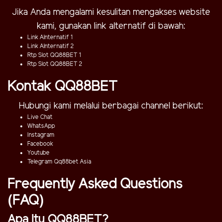
Jika Anda mengalami kesulitan mengakses website
kami, gunakan link alternatif di bawah:
Link Alnternatif 1
Link Alnternatif 2
Rtp Slot QQ88BET 1
Rtp Slot QQ88BET 2
Kontak QQ88BET
Hubungi kami melalui berbagai channel berikut:
Live Chat
WhatsApp
Instagram
Facebook
Youtube
Telegram Qq88bet Asia
Frequently Asked Questions
(FAQ)
Apa Itu QQ88BET?