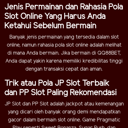
Jenis Permainan dan Rahasia Pola
Slot Online Yang Harus Anda
Ketahui Sebelum Bermain
Banyak jenis permainan yang tersedia dalam slot
online, namun rahasia pola slot online adalah melihat
di mana Anda bermain. Jika bermain di QQ88BET,
Anda dapat yakin karena memiliki kredibilitas tinggi
dengan transaksi cepat dan aman.
Trik atau Pola JP Slot Terbaik
dan PP Slot Paling Rekomendasi
JP Slot dan PP Slot adalah jackpot atau kemenangan
yang dicari oleh banyak orang demi mendapatkan
gacor dalam bermain slot online. Game Pragmatic