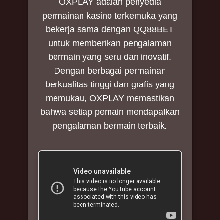
OXPLAY adalah penyedia
permainan kasino terkemuka yang
bekerja sama dengan QQ88BET
untuk memberikan pengalaman
bermain yang seru dan inovatif.
Dengan berbagai permainan
berkualitas tinggi dan grafis yang
memukau, OXPLAY memastikan
bahwa setiap pemain mendapatkan
pengalaman bermain terbaik.