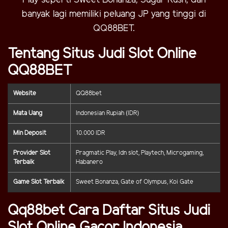
Play seperti Sweet Bonanza, Sugar Rush, dan
banyak lagi memiliki peluang JP yang tinggi di
QQ88BET.
Tentang Situs Judi Slot Online
QQ88BET
Website
QQ88bet
Mata Uang
Indonesian Rupiah (IDR)
Min Deposit
10.000 IDR
Provider Slot
Pragmatic Play, Idn slot, Playtech, Microgaming,
Terbaik
Habanero
Game Slot Terbaik
Sweet Bonanza, Gate of Olympus, Koi Gate
Qq88bet Cara Daftar Situs Judi
Slot Online Gacor Indonesia