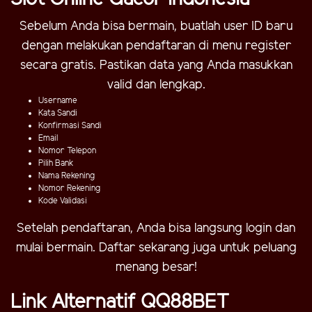
Sebelum Anda bisa bermain, buatlah user ID baru
dengan melakukan pendaftaran di menu register
secara gratis. Pastikan data yang Anda masukkan
valid dan lengkap.
Username
Kata Sandi
Konfirmasi Sandi
Email
Nomor Telepon
Pilih Bank
Nama Rekening
Nomor Rekening
Kode Validasi
Setelah pendaftaran, Anda bisa langsung login dan
mulai bermain. Daftar sekarang juga untuk peluang
menang besar!
Link Alternatif QQ88BET