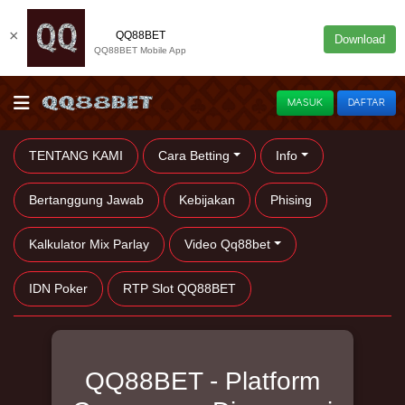
×
QQ88BET
Download
QQ88BET Mobile App
MASUK
DAFTAR
TENTANG KAMI
Cara Betting
Info
Bertanggung Jawab
Kebijakan
Phising
Kalkulator Mix Parlay
Video Qq88bet
IDN Poker
RTP Slot QQ88BET
QQ88BET - Platform