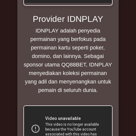
Provider IDNPLAY
IDNPLAY adalah penyedia
permainan yang berfokus pada
permainan kartu seperti poker,
domino, dan lainnya. Sebagai
sponsor utama QQ88BET, IDNPLAY
menyediakan koleksi permainan
yang adil dan menyenangkan untuk
pemain di seluruh dunia.