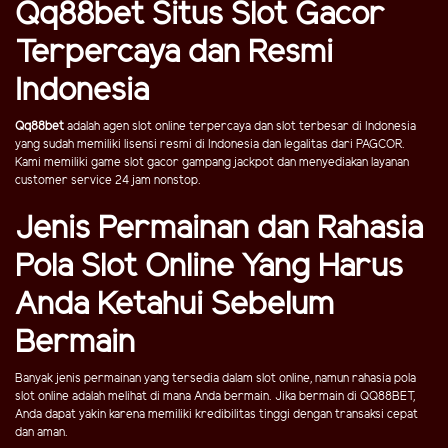
Qq88bet Situs Slot Gacor
Terpercaya dan Resmi
Indonesia
Qq88bet
adalah agen slot online terpercaya dan slot terbesar di Indonesia
yang sudah memiliki lisensi resmi di Indonesia dan legalitas dari PAGCOR.
Kami memiliki game slot gacor gampang jackpot dan menyediakan layanan
customer service 24 jam nonstop.
Jenis Permainan dan Rahasia
Pola Slot Online Yang Harus
Anda Ketahui Sebelum
Bermain
Banyak jenis permainan yang tersedia dalam slot online, namun rahasia pola
slot online adalah melihat di mana Anda bermain. Jika bermain di QQ88BET,
Anda dapat yakin karena memiliki kredibilitas tinggi dengan transaksi cepat
dan aman.