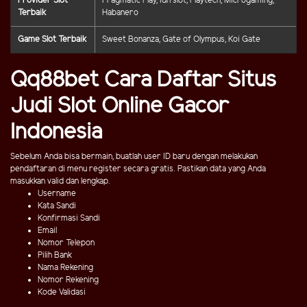
Provider Slot
Pragmatic Play, Idn slot, Playtech, Microgaming,
Terbaik
Habanero
Game Slot Terbaik
Sweet Bonanza, Gate of Olympus, Koi Gate
Qq88bet Cara Daftar Situs
Judi Slot Online Gacor
Indonesia
Sebelum Anda bisa bermain, buatlah user ID baru dengan melakukan
pendaftaran di menu register secara gratis. Pastikan data yang Anda
masukkan valid dan lengkap.
Username
Kata Sandi
Konfirmasi Sandi
Email
Nomor Telepon
Pilih Bank
Nama Rekening
Nomor Rekening
Kode Validasi