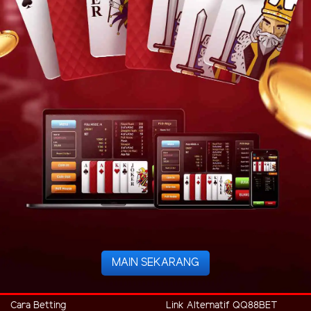
MAIN SEKARANG
Cara Betting
Link Alternatif QQ88BET