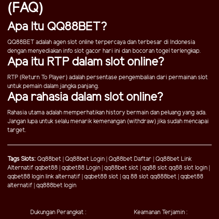
(FAQ)
Apa Itu QQ88BET?
QQ88BET adalah agen slot online terpercaya dan terbesar di Indonesia
dengan menyediakan info slot gacor hari ini dan bocoran togel terlengkap.
Apa itu RTP dalam slot online?
RTP (Return To Player) adalah persentase pengembalian dari permainan slot
untuk pemain dalam jangka panjang.
Apa rahasia dalam slot online?
Rahasia utama adalah memperhatikan history bermain dan peluang yang ada.
Jangan lupa untuk selalu menarik kemenangan (withdraw) jika sudah mencapai
target.
Tags Slots:
Qq88bet
|
Qq88bet Login
|
Qq88bet Daftar
|
Qq88bet Link
Alternatif
qqbet88
|
qqbet88 Login
|
qq88bet slot
|
qq88 slot
qq88 slot login
|
qqbet88 login link alternatif
|
qqbet88 slot
|
qq 88 slot
qq888bet
|
qqbet88
alternatif
|
qq888bet login
Dukungan Perangkat :
Keamanan Terjamin :