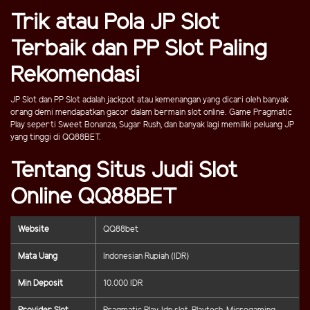
Trik atau Pola JP Slot
Terbaik dan PP Slot Paling
Rekomendasi
JP Slot dan PP Slot adalah jackpot atau kemenangan yang dicari oleh banyak
orang demi mendapatkan gacor dalam bermain slot online. Game Pragmatic
Play seperti Sweet Bonanza, Sugar Rush, dan banyak lagi memiliki peluang JP
yang tinggi di QQ88BET.
Tentang Situs Judi Slot
Online QQ88BET
Website
QQ88bet
Mata Uang
Indonesian Rupiah (IDR)
Min Deposit
10.000 IDR