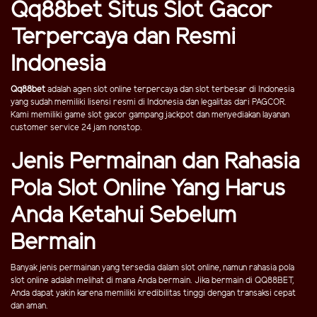
Qq88bet Situs Slot Gacor
Terpercaya dan Resmi
Indonesia
Qq88bet
adalah agen slot online terpercaya dan slot terbesar di Indonesia
yang sudah memiliki lisensi resmi di Indonesia dan legalitas dari PAGCOR.
Kami memiliki game slot gacor gampang jackpot dan menyediakan layanan
customer service 24 jam nonstop.
Jenis Permainan dan Rahasia
Pola Slot Online Yang Harus
Anda Ketahui Sebelum
Bermain
Banyak jenis permainan yang tersedia dalam slot online, namun rahasia pola
slot online adalah melihat di mana Anda bermain. Jika bermain di QQ88BET,
Anda dapat yakin karena memiliki kredibilitas tinggi dengan transaksi cepat
dan aman.